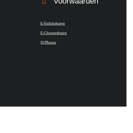
Voorwaarden
E-Fatbike huren
E-Chopper huren
SUP huren