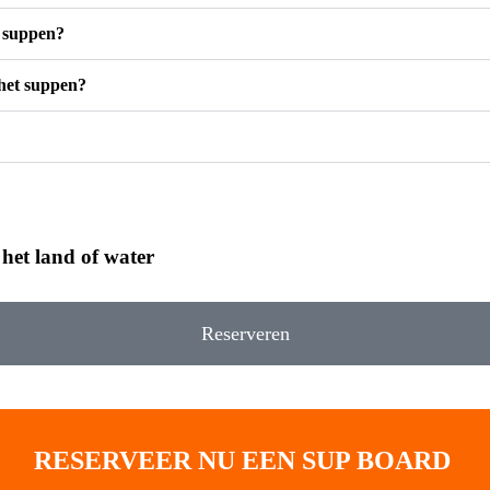
 suppen?
 het suppen?
 het land of water
Reserveren
RESERVEER NU EEN SUP BOARD