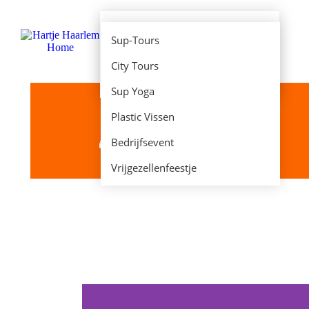
E-Chopper huren
Sup-Tours
E-Fatbike huren
City Tours
Sup Huren
Sup Yoga
Plastic Vissen
Bedrijfsevent
Je bent hier:
Home
Verhuur
Sup Huren
Vrijgezellenfeestje