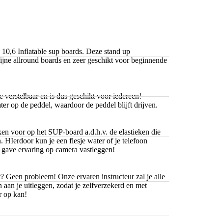
 10,6 Inflatable sup boards. Deze stand up
fijne allround boards en zeer geschikt voor beginnende
 verstelbaar en is dus geschikt voor iedereen!
ater op de peddel, waardoor de peddel blijft drijven.
en voor op het SUP-board a.d.h.v. de elastieken die
 HIerdoor kun je een flesje water of je telefoon
gave ervaring op camera vastleggen!
? Geen probleem! Onze ervaren instructeur zal je alle
 aan je uitleggen, zodat je zelfverzekerd en met
r op kan!