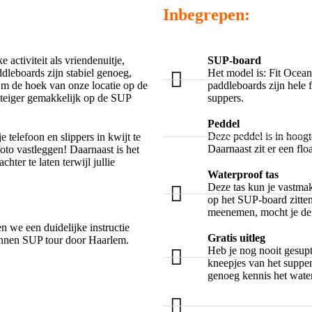
Inbegrepen:
activiteit als vriendenuitje,
SUP-board
ddleboards zijn stabiel genoeg,
Het model is: Fit Ocean
Om de hoek van onze locatie op de
paddleboards zijn hele 
 steiger gemakkelijk op de SUP
suppers.
Peddel
Deze peddel is in hoogte
 telefoon en slippers in kwijt te
Daarnaast zit er een flo
foto vastleggen! Daarnaast is het
hter te laten terwijl jullie
Waterproof tas
Deze tas kun je vastmak
op het SUP-board zitten.
meenemen, mocht je de 
n we een duidelijke instructie
Gratis uitleg
pannen SUP tour door Haarlem.
Heb je nog nooit gesupt
kneepjes van het suppen
genoeg kennis het wate