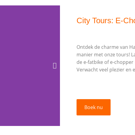
City Tours: E-Ch
Ontdek de charme van Ha
manier met onze tours! La
de e-fatbike of e-choppe
Verwacht veel plezier en
Boek nu