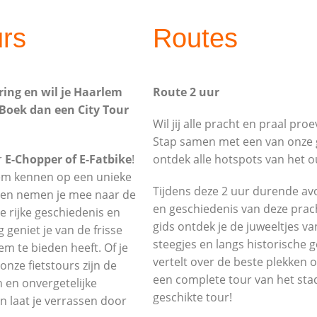
urs
Routes
ring en wil je Haarlem
Route 2 uur
Boek dan een City Tour
Wil jij alle pracht en praal pr
Stap samen met een van onze g
r
E-Chopper of E-Fatbike
!
ontdek alle hotspots van het
lem kennen op een unieke
Tijdens deze 2 uur durende avo
dsen nemen je mee naar de
en geschiedenis van deze prach
de rijke geschiedenis en
gids ontdek je de juweeltjes v
geniet je van de frisse
steegjes en langs historische 
em te bieden heeft. Of je
vertelt over de beste plekken o
onze fietstours zijn de
een complete tour van het sta
 en onvergetelijke
geschikte tour!
n laat je verrassen door