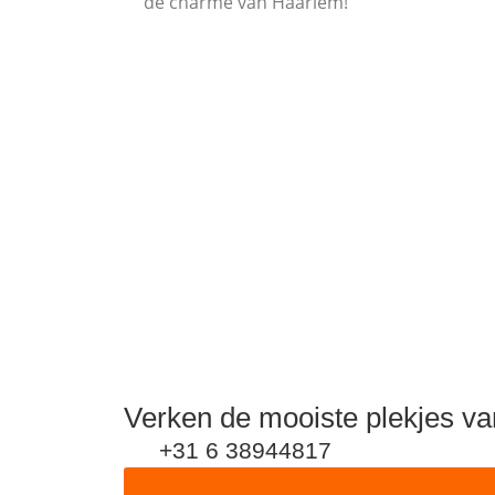
de charme van Haarlem!
Verken de mooiste plekjes van
+31 6 38944817