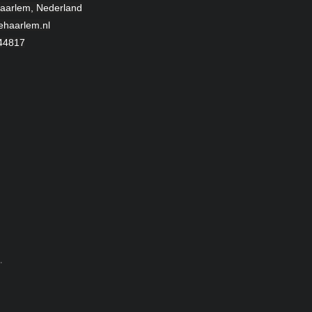
aarlem, Nederland
ehaarlem.nl
44817
.