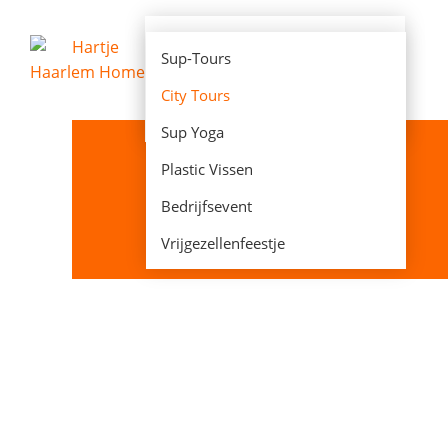
E-Chopper huren
Sup-Tours
E-Fatbike huren
City Tours
Sup Huren
Sup Yoga
Plastic Vissen
Bedrijfsevent
Je bent hier:
Home
Activiteiten
City Tours
Vrijgezellenfeestje