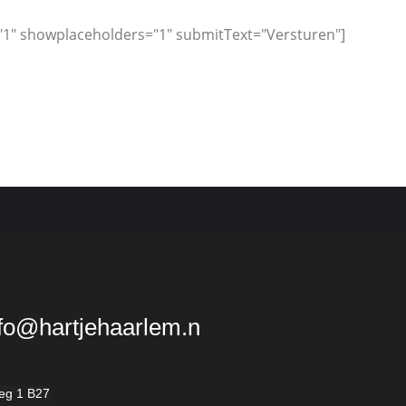
="1" showplaceholders="1" submitText="Versturen"]
fo@hartjehaarlem.nl
eg 1 B27