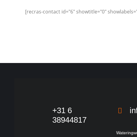
[recras-contact id="6" showtitle="0" showlabels
+31 6
in
38944817
Wateringw