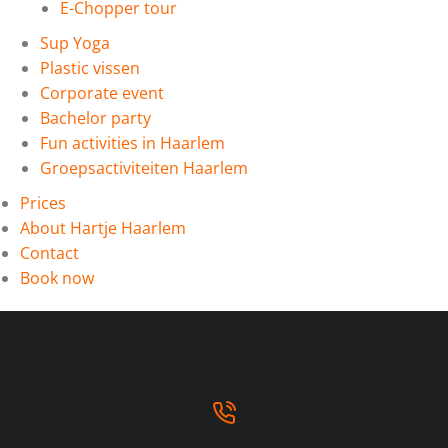
E-Chopper tour
Sup Yoga
Plastic vissen
Corporate event
Bachelor party
Fun activities in Haarlem
Groepsactiviteiten Haarlem
Prices
About Hartje Haarlem
Contact
Book now